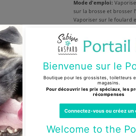
Mode d'emploi:
Vaporis
sur la brosse et brosser 
Vaporiser sur le foulard 
cou de l’animal. Vaporise
d’éviter la zone des yeux 
Mode d'emploi
Ingrédients
Share