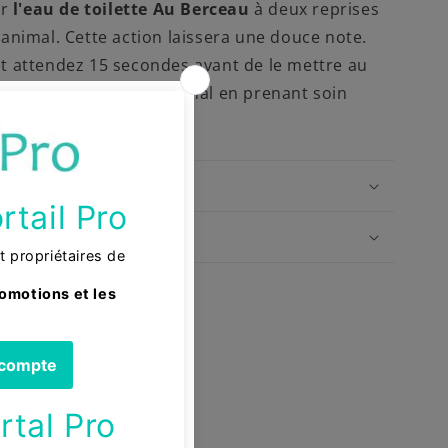
er
l'eau de toilette Au Berceau
à deux reprises
l’animal. Cette action laissera une douce note.
et attendez 15 secondes avant de le mettre au
r délicatement sur l’animal en prenant soin
et du nez.