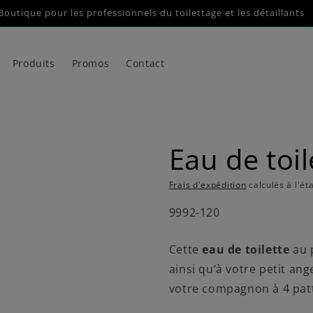
Boutique pour les professionnels du toilettage et les détaillants
Produits
Promos
Contact
Eau de toi
Frais d'expédition
calculés à l'ét
SKU:
9992-120
Cette
eau de toilette
au 
ainsi qu’à votre petit an
votre compagnon à 4 pat