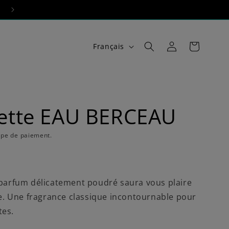
L
Connexion
Panier
Français
a
n
g
u
lette EAU BERCEAU
e
ape de paiement.
parfum délicatement poudré saura vous plaire
ge. Une fragrance classique incontournable pour
tes.